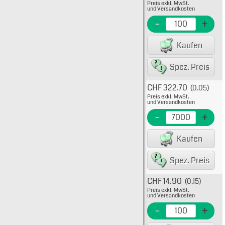
Preis exkl. MwSt.
08-50
und Versandkosten
EME N
-
+
EAN/G
Kaufen
8007
Spez. Preis
CHF 322.70
(0.05)
Typ: 
Preis exkl. MwSt.
08-52
und Versandkosten
EME N
-
+
EAN/G
Kaufen
80075
Spez. Preis
CHF 14.90
(0.15)
Typ: 
Preis exkl. MwSt.
08-52
und Versandkosten
EME N
-
+