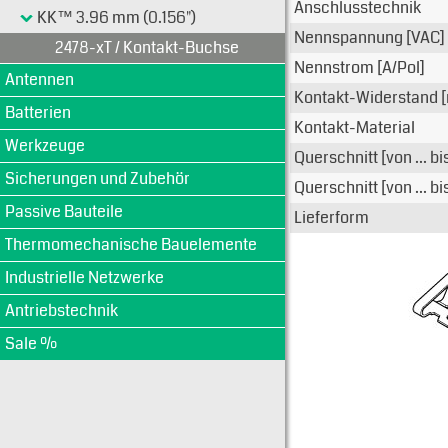
Anschlusstechnik
KK™ 3.96 mm (0.156")
Nennspannung [VAC]
2478-xT / Kontakt-Buchse
Nennstrom [A/Pol]
Antennen
Kontakt-Widerstand 
Batterien
Kontakt-Material
Werkzeuge
Querschnitt [von ... b
Sicherungen und Zubehör
Querschnitt [von ... b
Passive Bauteile
Lieferform
Thermomechanische Bauelemente
Industrielle Netzwerke
Antriebstechnik
Sale %