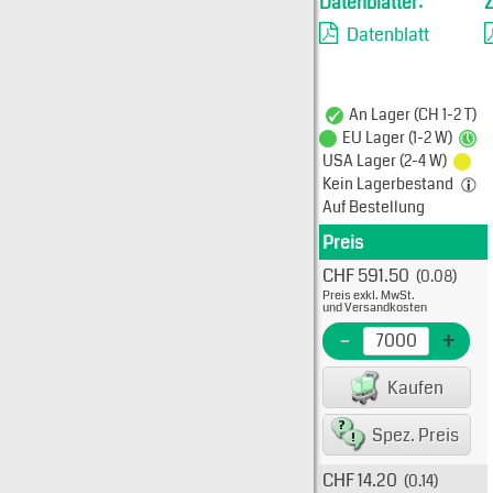
Datenblätter:
Datenblatt
An Lager (CH 1-2 T)
EU Lager (1-2 W)
USA Lager (2-4 W)
Kein Lagerbestand
Auf Bestellung
Preis
Produkt
CHF 591.50
(0.08)
Typ: 2
Preis exkl. MwSt.
08-50
und Versandkosten
EME N
-
+
EAN/G
Kaufen
80075
Spez. Preis
CHF 14.20
(0.14)
Typ: 2