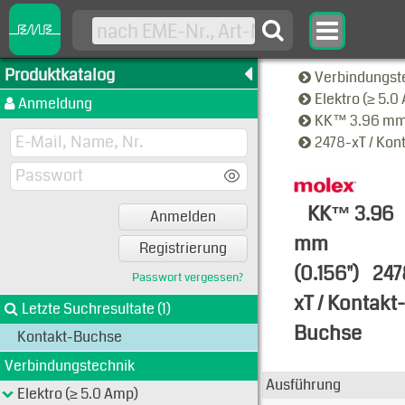
Produktkatalog
Verbindungst
Elektro (≥ 5.
Anmeldung
KK™ 3.96 mm 
2478-xT / Ko
KK™ 3.96
Anmelden
mm
Registrierung
(0.156")
247
Passwort vergessen?
xT / Kontakt-
Letzte Suchresultate (1)
Buchse
Kontakt-Buchse
Typen-Ansi
Verbindungstechnik
Ausführung
Elektro (≥ 5.0 Amp)