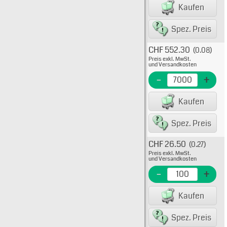
EAN/G
Kaufen
8007
Spez. Preis
CHF 552.30
(0.08)
Typ: 2
Preis exkl. MwSt.
08-52
und Versandkosten
EME N
-
+
EAN/G
Kaufen
80075
Spez. Preis
CHF 26.50
(0.27)
Typ: 2
Preis exkl. MwSt.
08-52
und Versandkosten
EME N
-
+
EAN/G
Kaufen
8007
Spez. Preis