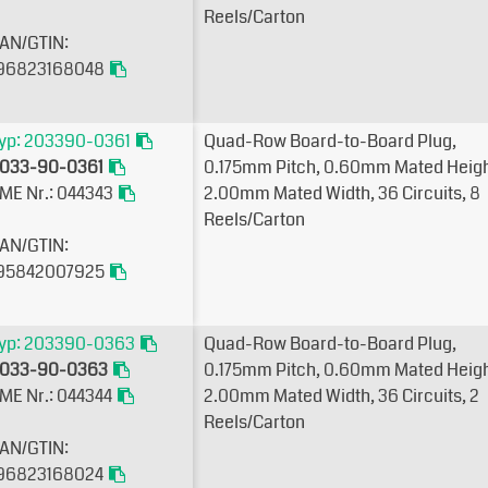
Reels/Carton
AN/GTIN:
96823168048
yp: 203390-0361
Quad-Row Board-to-Board Plug,
033-90-0361
0.175mm Pitch, 0.60mm Mated Heigh
ME Nr.: 044343
2.00mm Mated Width, 36 Circuits, 8
Reels/Carton
AN/GTIN:
95842007925
yp: 203390-0363
Quad-Row Board-to-Board Plug,
033-90-0363
0.175mm Pitch, 0.60mm Mated Heigh
ME Nr.: 044344
2.00mm Mated Width, 36 Circuits, 2
Reels/Carton
AN/GTIN:
96823168024