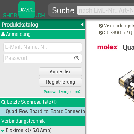
Suche
SHOP.
.CH
Produktkatalog
Verbindungst
203390-x / Q
Anmeldung
Qua
Typen-A
Anmelden
Registrierung
Passwort vergessen?
Letzte Suchresultate (1)
Quad-Row Board-to-Board Connectors
Verbindungstechnik
Elektronik (< 5.0 Amp)