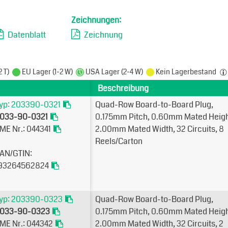
Zeichnungen:
Datenblatt
Zeichnung
2 T)
EU Lager (1-2 W)
USA Lager (2-4 W)
Kein Lagerbestand
Beschreibung
yp: 203390-0321
Quad-Row Board-to-Board Plug,
033-90-0321
0.175mm Pitch, 0.60mm Mated Heigh
ME Nr.: 044341
2.00mm Mated Width, 32 Circuits, 8
Reels/Carton
AN/GTIN:
93264562824
yp: 203390-0323
Quad-Row Board-to-Board Plug,
033-90-0323
0.175mm Pitch, 0.60mm Mated Heigh
ME Nr.: 044342
2.00mm Mated Width, 32 Circuits, 2