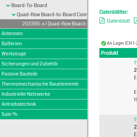
Board-To-Board
Datenblätter:
Quad-Row Board-to-Board Connectors
Datenblatt
203390-x / Quad-Row Board-to-Board Connectors
Antennen
Batterien
An Lager (CH 1-
Produkt
Werkzeuge
T
Sicherungen und Zubehör
2
Passive Bauteile
E
Thermomechanische Bauelemente
E
Industrielle Netzwerke
1
Antriebstechnik
Sale %
T
2
E